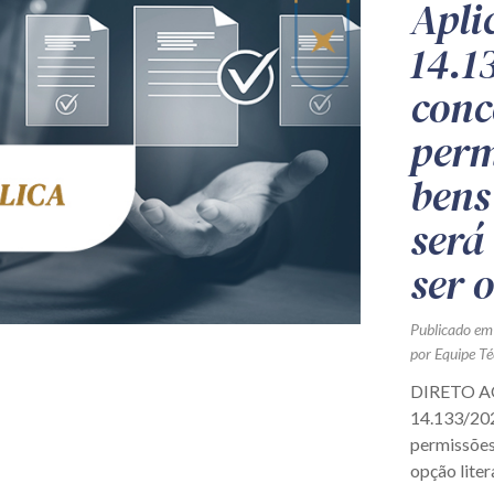
Apli
14.1
conc
perm
bens
será
ser 
Publicado em
por Equipe Té
DIRETO AO 
14.133/202
permissões 
opção litera