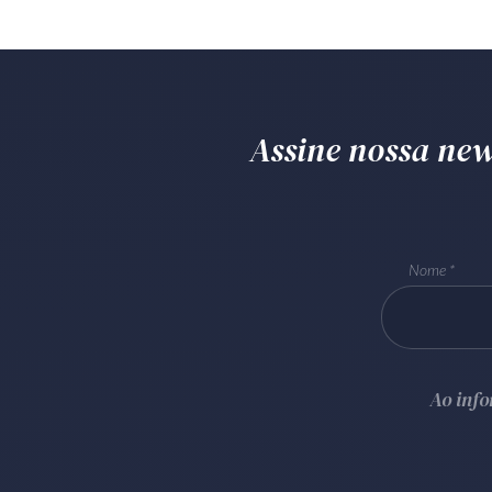
Assine nossa news
Nome
Ao inf