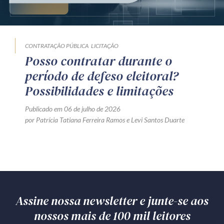
Produtos e serviços
Zênite Fácil IA
CONTRATAÇÃO PÚBLICA
LICITAÇÃO
Zênite Play
Posso contratar durante o
Orientação por Escrito
período de defeso eleitoral?
Mentoria Zênite
Possibilidades e limitações
Publicado em 06 de julho de 2026
por
Patrícia Tatiana Ferreira Ramos
e
Levi Santos Duarte
Capacitação
Zênite Online
Eventos presenciais
Zênite in Company
Diferenciais
Assine nossa newsletter e junte-se aos
nossos mais de 100 mil leitores