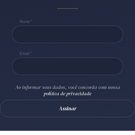
Receba por RSS
Nome
Av. Sete de Setembro, 4698
Batel
Curitiba
/
PR
CEP
80240-000
Telefone (41) 2109-8666
Email
Whatsapp (41) 98881-6616
Ao informar seus dados, você concorda com nossa
política de privacidade