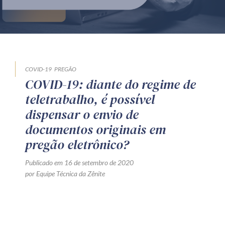
Produtos e serviços
Zênite Fácil IA
Zênite Play
Orientação por Escrito
COVID-19
PREGÃO
COVID-19: diante do regime de
Mentoria Zênite
teletrabalho, é possível
dispensar o envio de
Capacitação
documentos originais em
pregão eletrônico?
Zênite Online
Publicado em 16 de setembro de 2020
Eventos presenciais
por Equipe Técnica da Zênite
Zênite in Company
Diferenciais