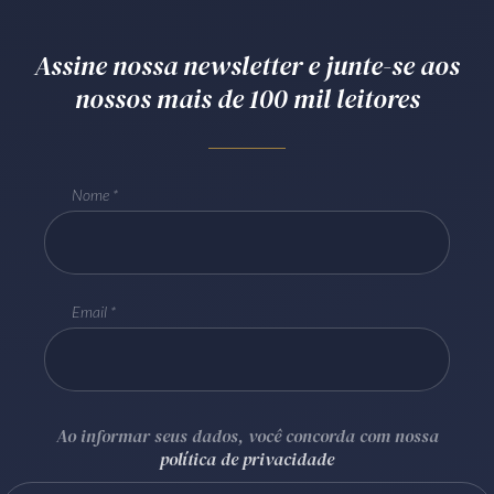
Receba por RSS
Assine nossa newsletter e junte-se aos
nossos mais de 100 mil leitores
Av. Sete de Setembro, 4698
Batel
Curitiba
/
PR
CEP
80240-000
Telefone (41) 2109-8666
Nome
Whatsapp (41) 98881-6616
Email
Ao informar seus dados, você concorda com nossa
política de privacidade