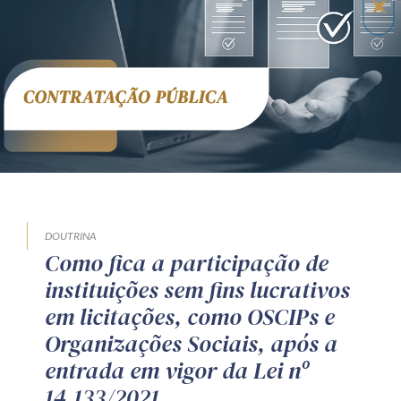
Receba por RSS
Av. Sete de Setembro, 4698
Batel
Curitiba
/
PR
CEP
80240-000
Telefone (41) 2109-8666
Whatsapp (41) 98881-6616
DOUTRINA
Como fica a participação de
instituições sem fins lucrativos
em licitações, como OSCIPs e
Organizações Sociais, após a
entrada em vigor da Lei nº
14.133/2021