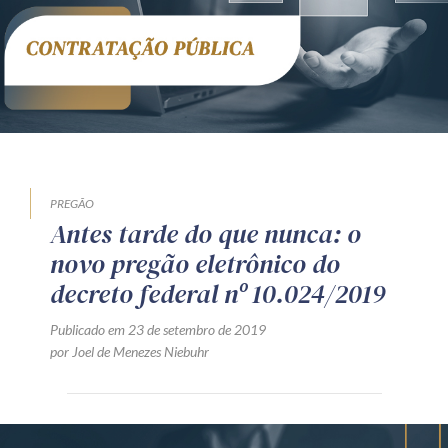
Receba por RSS
Av. Sete de Setembro, 4698
Batel
Curitiba
/
PR
CEP
80240-000
Telefone (41) 2109-8666
Whatsapp (41) 98881-6616
PREGÃO
Antes tarde do que nunca: o
novo pregão eletrônico do
decreto federal nº 10.024/2019
Publicado em 23 de setembro de 2019
por Joel de Menezes Niebuhr