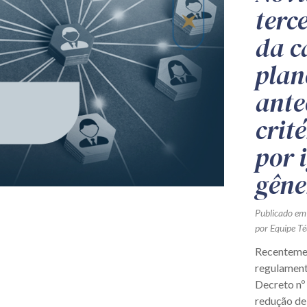
terc
da c
plan
ante
crit
por 
gêne
Publicado em
por Equipe Té
Recentemen
regulament
Decreto nº
redução de