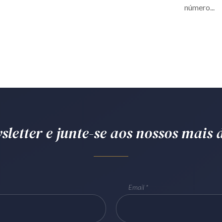
número...
letter e junte-se aos nossos mais d
Email