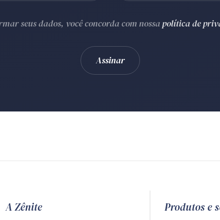
ormar seus dados, você concorda com nossa
política de pri
A Zênite
Produtos e s