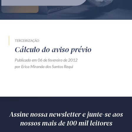
Produtos e serviços
Zênite Fácil IA
Zênite Play
Orientação por Escrito
TERCEIRIZAÇÃO
Cálculo do aviso prévio
Mentoria Zênite
Publicado em 06 de fevereiro de 2012
por Erica Miranda dos Santos Requi
Capacitação
Zênite Online
Eventos presenciais
Zênite in Company
Assine nossa newsletter e junte-se aos
Diferenciais
nossos mais de 100 mil leitores