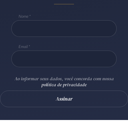
Receba por RSS
Nome
Av. Sete de Setembro, 4698
Batel
Curitiba
/
PR
CEP
80240-000
Email
Telefone (41) 2109-8666
Whatsapp (41) 98881-6616
Ao informar seus dados, você concorda com nossa
política de privacidade