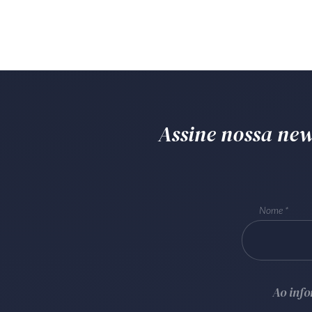
Assine nossa news
Nome
Ao inf