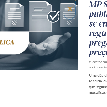
MP 8
publ
se e
regu
preg
preç
Publicado em
por Equipe Té
Uma dúvida
Medida Pro
que regulam
modalidade