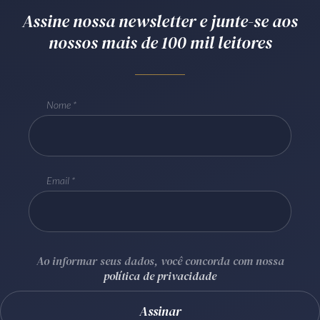
Assine nossa newsletter e junte-se aos
Receba por RSS
nossos mais de 100 mil leitores
Av. Sete de Setembro, 4698
Batel
Curitiba
/
PR
CEP
80240-000
Nome
Telefone (41) 2109-8666
Whatsapp (41) 98881-6616
Email
Ao informar seus dados, você concorda com nossa
política de privacidade