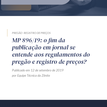
Produtos e serviços
Zênite Fácil IA
Zênite Play
Orientação por Escrito
PREGÃO
REGISTRO DE PREÇOS
MP 896/19: o fim da
Mentoria Zênite
publicação em jornal se
entende aos regulamentos do
Capacitação
pregão e registro de preços?
Publicado em 12 de setembro de 2019
Zênite Online
por Equipe Técnica da Zênite
Eventos presenciais
Zênite in Company
Diferenciais