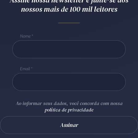
nossos mais de 100 mil leitores
Receba por RSS
Av. Sete de Setembro, 4698
Nome
Batel
Curitiba
/
PR
CEP
80240-000
Telefone (41) 2109-8666
Whatsapp (41) 98881-6616
Email
Ao informar seus dados, você concorda com nossa
política de privacidade