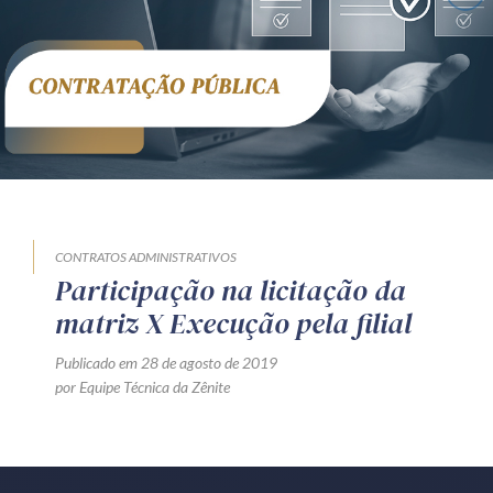
Receba por RSS
Av. Sete de Setembro, 4698
Batel
Curitiba
/
PR
CEP
80240-000
Telefone (41) 2109-8666
Whatsapp (41) 98881-6616
CONTRATOS ADMINISTRATIVOS
Participação na licitação da
matriz X Execução pela filial
Publicado em 28 de agosto de 2019
por Equipe Técnica da Zênite