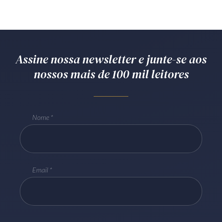
Receba por RSS
Av. Sete de Setembro, 4698
Assine nossa newsletter e junte-se aos
Batel
Curitiba
/
PR
CEP
80240-000
nossos mais de 100 mil leitores
Telefone (41) 2109-8666
Whatsapp (41) 98881-6616
Nome
Email