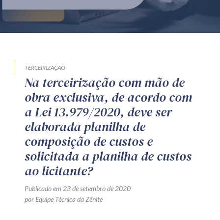
Produtos e serviços
Zênite Fácil IA
Zênite Play
Orientação por Escrito
TERCEIRIZAÇÃO
Na terceirização com mão de
Mentoria Zênite
obra exclusiva, de acordo com
a Lei 13.979/2020, deve ser
Capacitação
elaborada planilha de
composição de custos e
Zênite Online
solicitada a planilha de custos
Eventos presenciais
ao licitante?
Zênite in Company
Publicado em 23 de setembro de 2020
Diferenciais
por Equipe Técnica da Zênite