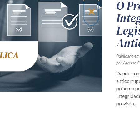
O Pr
Inte
Legi
Anti
Publicado em
por Araune C.
Dando cont
anticorrupç
próximo po
Integridade
previsto...