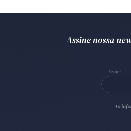
Assine nossa news
Nome
Ao inf