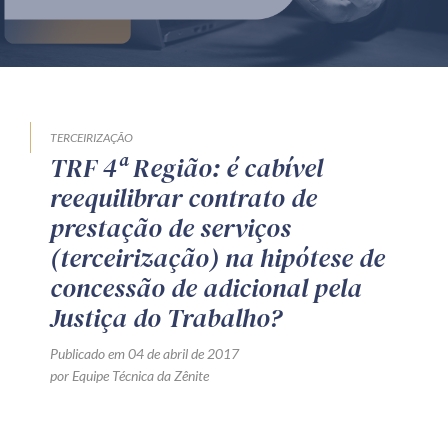
Produtos e serviços
Zênite Fácil IA
Zênite Play
Orientação por Escrito
TERCEIRIZAÇÃO
TRF 4ª Região: é cabível
Mentoria Zênite
reequilibrar contrato de
prestação de serviços
Capacitação
(terceirização) na hipótese de
concessão de adicional pela
Zênite Online
Justiça do Trabalho?
Eventos presenciais
Publicado em 04 de abril de 2017
Zênite in Company
por Equipe Técnica da Zênite
Diferenciais