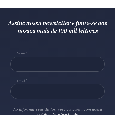
Receba por RSS
Assine nossa newsletter e junte-se aos
Av. Sete de Setembro, 4698
nossos mais de 100 mil leitores
Batel
Curitiba
/
PR
CEP
80240-000
Telefone (41) 2109-8666
Whatsapp (41) 98881-6616
Nome
Email
Ao informar seus dados, você concorda com nossa
política de privacidade