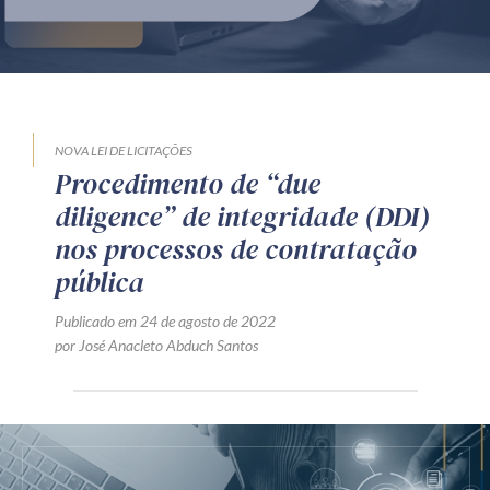
Produtos e serviços
Zênite Fácil IA
Zênite Play
Orientação por Escrito
NOVA LEI DE LICITAÇÕES
Procedimento de “due
Mentoria Zênite
diligence” de integridade (DDI)
nos processos de contratação
Capacitação
pública
Publicado em 24 de agosto de 2022
Zênite Online
por José Anacleto Abduch Santos
Eventos presenciais
Zênite in Company
Diferenciais