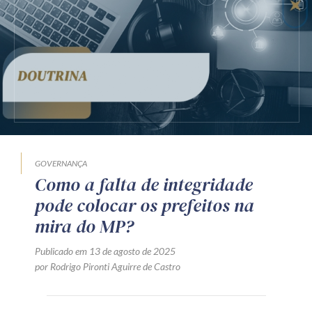
Receba por RSS
Av. Sete de Setembro, 4698
Batel
Curitiba
/
PR
CEP
80240-000
Telefone (41) 2109-8666
Whatsapp (41) 98881-6616
GOVERNANÇA
Como a falta de integridade
pode colocar os prefeitos na
mira do MP?
Publicado em 13 de agosto de 2025
por Rodrigo Pironti Aguirre de Castro