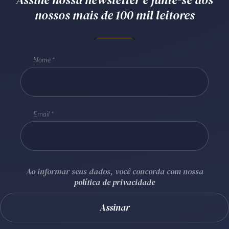
nossos mais de 100 mil leitores
Receba por RSS
Av. Sete de Setembro, 4698
Nome
Batel
Curitiba
/
PR
CEP
80240-000
Telefone (41) 2109-8666
Whatsapp (41) 98881-6616
Email
Ao informar seus dados, você concorda com nossa
política de privacidade