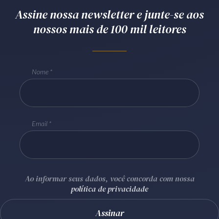
Assine nossa newsletter e junte-se aos
Receba por RSS
nossos mais de 100 mil leitores
Av. Sete de Setembro, 4698
Batel
Curitiba
/
PR
CEP
80240-000
Nome
Telefone (41) 2109-8666
Whatsapp (41) 98881-6616
Email
Ao informar seus dados, você concorda com nossa
política de privacidade