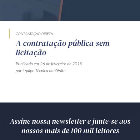
Produtos e serviços
Zênite Fácil IA
Zênite Play
CONTRATAÇÃO DIRETA
A contratação pública sem
Orientação por Escrito
licitação
Mentoria Zênite
Publicado em 26 de fevereiro de 2019
por Equipe Técnica da Zênite
Capacitação
Zênite Online
Eventos presenciais
Zênite in Company
Assine nossa newsletter e junte-se aos
Diferenciais
nossos mais de 100 mil leitores