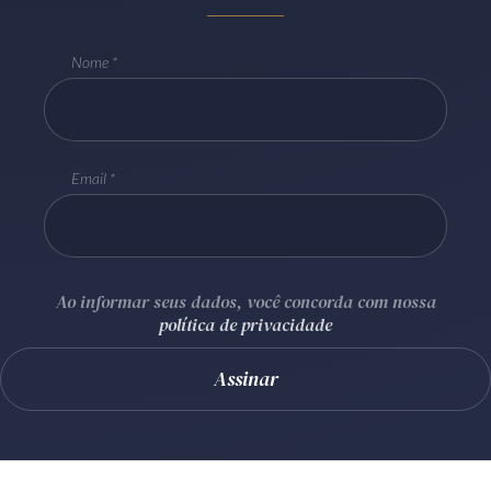
Receba por RSS
Nome
Av. Sete de Setembro, 4698
Batel
Curitiba
/
PR
CEP
80240-000
Email
Telefone (41) 2109-8666
Whatsapp (41) 98881-6616
Ao informar seus dados, você concorda com nossa
política de privacidade