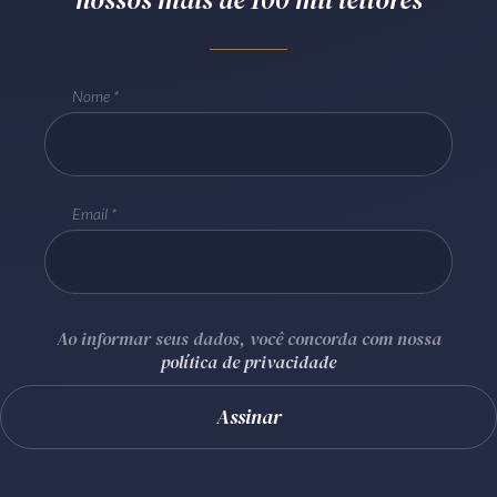
Receba por RSS
Nome
Av. Sete de Setembro, 4698
Batel
Curitiba
/
PR
CEP
80240-000
Telefone (41) 2109-8666
Email
Whatsapp (41) 98881-6616
Ao informar seus dados, você concorda com nossa
política de privacidade