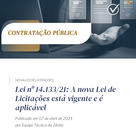
Receba por RSS
Av. Sete de Setembro, 4698
Batel
Curitiba
/
PR
CEP
80240-000
Telefone (41) 2109-8666
Whatsapp (41) 98881-6616
NOVA LEI DE LICITAÇÕES
Lei nº 14.133/21: A nova Lei de
Licitações está vigente e é
aplicável
Publicado em 07 de abril de 2021
por Equipe Técnica da Zênite