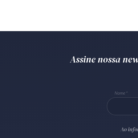
Assine nossa news
Nome
Ao inf