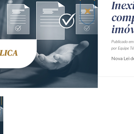
Inex
comp
imóv
Publicado em
por Equipe Té
Nova Lei de