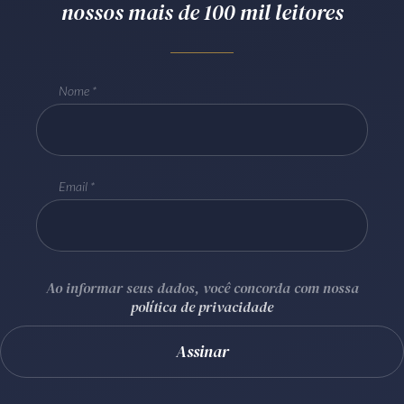
nossos mais de 100 mil leitores
Receba por RSS
Nome
Av. Sete de Setembro, 4698
Batel
Curitiba
/
PR
CEP
80240-000
Telefone (41) 2109-8666
Whatsapp (41) 98881-6616
Email
Ao informar seus dados, você concorda com nossa
política de privacidade