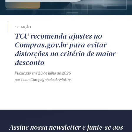
Produtos e serviços
Zênite Fácil IA
LICITAÇÃO
Zênite Play
TCU recomenda ajustes no
Orientação por Escrito
Compras.gov.br para evitar
Mentoria Zênite
distorções no critério de maior
desconto
Capacitação
Publicado em 23 de julho de 2025
por Luan Campagnholo de Mattos
Zênite Online
Eventos presenciais
Zênite in Company
Diferenciais
Assine nossa newsletter e junte-se aos