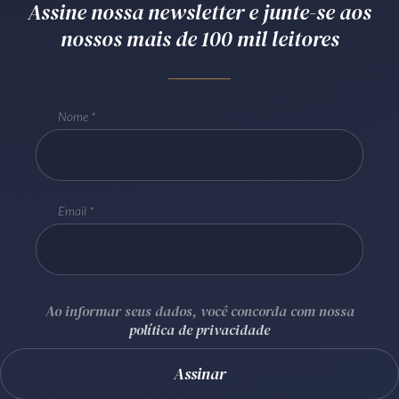
Assine nossa newsletter e junte-se aos
Receba por RSS
nossos mais de 100 mil leitores
Av. Sete de Setembro, 4698
Nome
Batel
Curitiba
/
PR
CEP
80240-000
Telefone (41) 2109-8666
Whatsapp (41) 98881-6616
Email
Ao informar seus dados, você concorda com nossa
política de privacidade