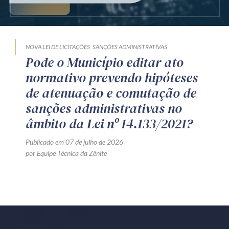
Produtos e serviços
Zênite Fácil IA
NOVA LEI DE LICITAÇÕES
SANÇÕES ADMINISTRATIVAS
Zênite Play
Pode o Município editar ato
Orientação por Escrito
normativo prevendo hipóteses
Mentoria Zênite
de atenuação e comutação de
sanções administrativas no
âmbito da Lei nº 14.133/2021?
Capacitação
Publicado em 07 de julho de 2026
Zênite Online
por Equipe Técnica da Zênite
Eventos presenciais
Zênite in Company
Diferenciais