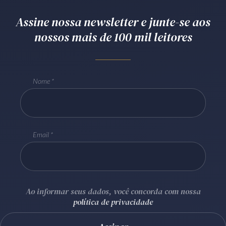
Receba por RSS
Assine nossa newsletter e junte-se aos
nossos mais de 100 mil leitores
Av. Sete de Setembro, 4698
Batel
Curitiba
/
PR
CEP
80240-000
Nome
Telefone (41) 2109-8666
Whatsapp (41) 98881-6616
Email
Ao informar seus dados, você concorda com nossa
política de privacidade