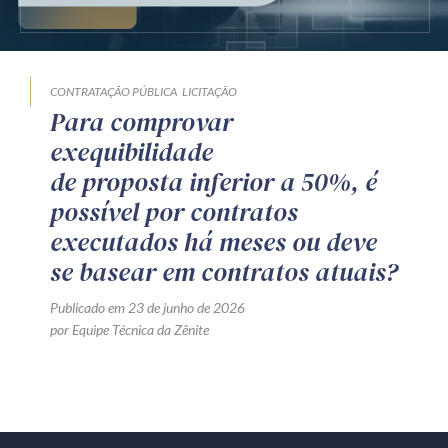
Produtos e serviços
Zênite Fácil IA
CONTRATAÇÃO PÚBLICA
LICITAÇÃO
Zênite Play
Para comprovar
Orientação por Escrito
exequibilidade
Mentoria Zênite
de proposta inferior a 50%, é
possível por contratos
executados há meses ou deve
Capacitação
se basear em contratos atuais?
Zênite Online
Publicado em 23 de junho de 2026
Eventos presenciais
por Equipe Técnica da Zênite
Zênite in Company
Diferenciais