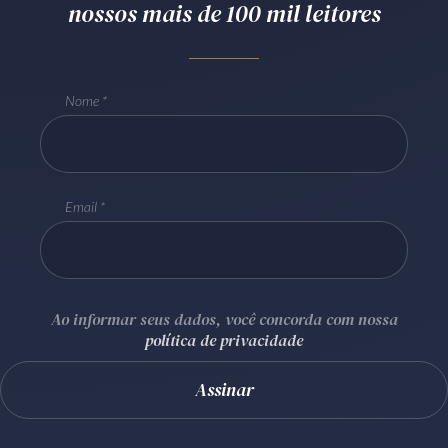
nossos mais de 100 mil leitores
Receba por RSS
Nome
Av. Sete de Setembro, 4698
Batel
Curitiba
/
PR
CEP
80240-000
Telefone (41) 2109-8666
Whatsapp (41) 98881-6616
Email
Ao informar seus dados, você concorda com nossa
política de privacidade