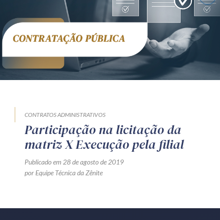
Receba por RSS
Av. Sete de Setembro, 4698
Batel
Curitiba
/
PR
CEP
80240-000
Telefone (41) 2109-8666
Whatsapp (41) 98881-6616
CONTRATOS ADMINISTRATIVOS
Participação na licitação da
matriz X Execução pela filial
Publicado em 28 de agosto de 2019
por Equipe Técnica da Zênite