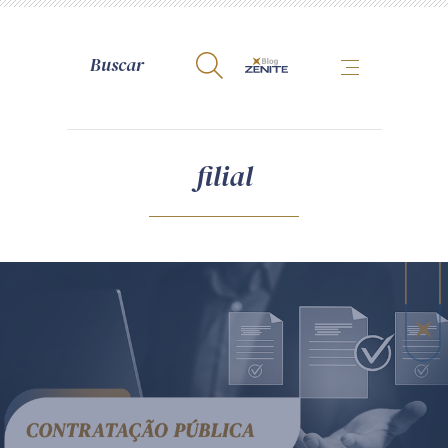
A Zênite
filial
Como publicar conosco
Site da Zênite
Contato
Termos de uso
Política de Privacidade
Guia de Direitos dos Titulares de Dados
Encarregado (contato)