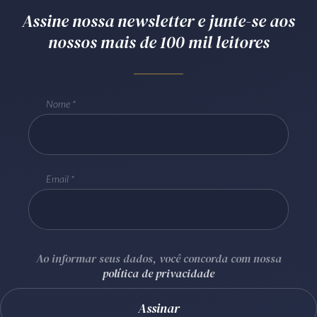
Assine nossa newsletter e junte-se aos
Receba por RSS
nossos mais de 100 mil leitores
Av. Sete de Setembro, 4698
Batel
Curitiba
/
PR
CEP
80240-000
Nome
Telefone (41) 2109-8666
Whatsapp (41) 98881-6616
Email
Ao informar seus dados, você concorda com nossa
política de privacidade