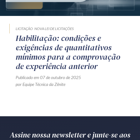
Produtos e serviços
Zênite Fácil IA
LICITAÇÃO
NOVA LEI DE LICITAÇÕES
Zênite Play
Habilitação: condições e
Orientação por Escrito
exigências de quantitativos
Mentoria Zênite
mínimos para a comprovação
de experiência anterior
Capacitação
Publicado em 07 de outubro de 2025
por Equipe Técnica da Zênite
Zênite Online
Eventos presenciais
Zênite in Company
Diferenciais
Assine nossa newsletter e junte-se aos