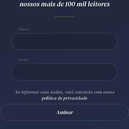
nossos mais de 100 mil leitores
Receba por RSS
Nome
Av. Sete de Setembro, 4698
Batel
Curitiba
/
PR
CEP
80240-000
Telefone (41) 2109-8666
Whatsapp (41) 98881-6616
Email
Ao informar seus dados, você concorda com nossa
política de privacidade