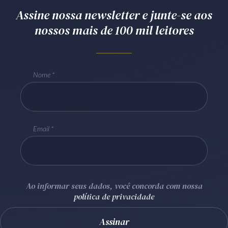
Assine nossa newsletter e junte-se aos
Receba por RSS
nossos mais de 100 mil leitores
Av. Sete de Setembro, 4698
Batel
Curitiba
/
PR
CEP
80240-000
Nome
Telefone (41) 2109-8666
Whatsapp (41) 98881-6616
Email
Ao informar seus dados, você concorda com nossa
política de privacidade