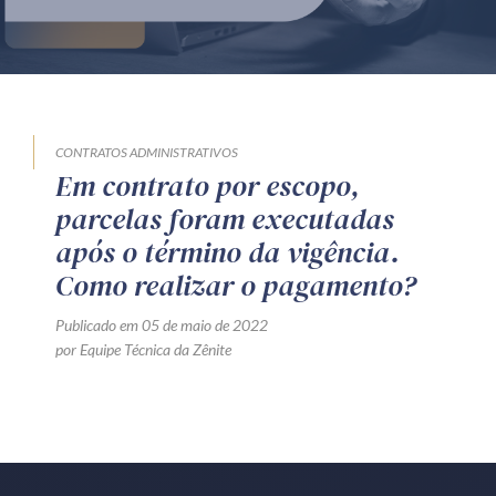
Produtos e serviços
Zênite Fácil IA
Zênite Play
Orientação por Escrito
CONTRATOS ADMINISTRATIVOS
Em contrato por escopo,
Mentoria Zênite
parcelas foram executadas
após o término da vigência.
Capacitação
Como realizar o pagamento?
Publicado em 05 de maio de 2022
Zênite Online
por Equipe Técnica da Zênite
Eventos presenciais
Zênite in Company
Diferenciais