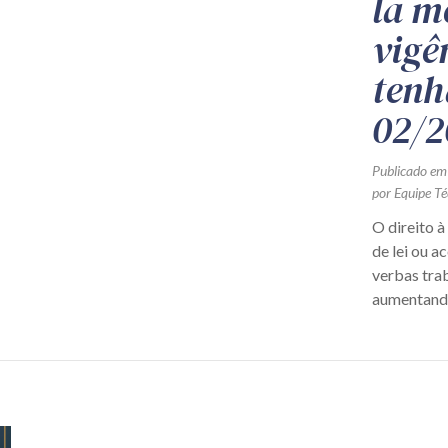
la m
vigê
tenh
02/2
Publicado em
por Equipe Té
O direito à
de lei ou a
verbas trab
aumentando,