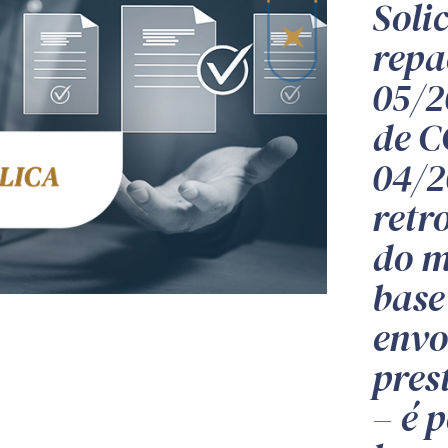
Soli
repa
05/2
de C
04/2
retr
do m
base
envo
pres
– é 