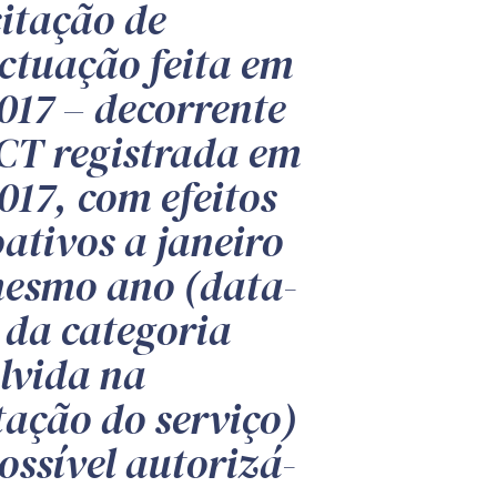
citação de
ctuação feita em
017 – decorrente
CT registrada em
017, com efeitos
oativos a janeiro
esmo ano (data-
 da categoria
lvida na
tação do serviço)
possível autorizá-