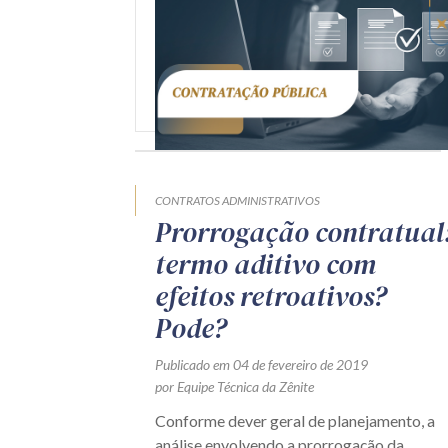
CONTRATOS ADMINISTRATIVOS
Prorrogação contratual
termo aditivo com
efeitos retroativos?
Pode?
Publicado em 04 de fevereiro de 2019
por Equipe Técnica da Zênite
Conforme dever geral de planejamento, a
análise envolvendo a prorrogação da