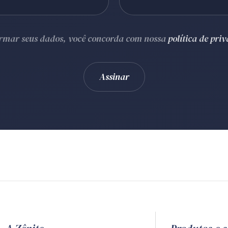
ormar seus dados, você concorda com nossa
política de pri