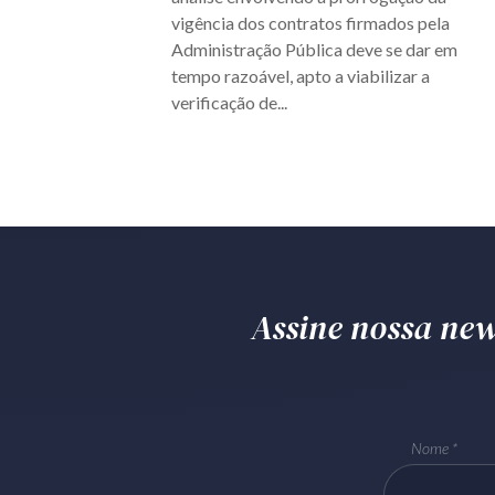
vigência dos contratos firmados pela
Administração Pública deve se dar em
tempo razoável, apto a viabilizar a
verificação de...
Assine nossa news
Nome