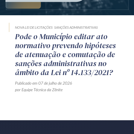
Produtos e serviços
Zênite Fácil IA
NOVA LEI DE LICITAÇÕES
SANÇÕES ADMINISTRATIVAS
Zênite Play
Pode o Município editar ato
Orientação por Escrito
normativo prevendo hipóteses
Mentoria Zênite
de atenuação e comutação de
sanções administrativas no
âmbito da Lei nº 14.133/2021?
Capacitação
Publicado em 07 de julho de 2026
Zênite Online
por Equipe Técnica da Zênite
Eventos presenciais
Zênite in Company
Diferenciais