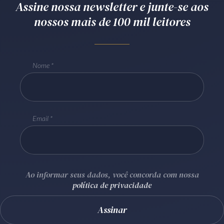
Assine nossa newsletter e junte-se aos
Receba por RSS
nossos mais de 100 mil leitores
Av. Sete de Setembro, 4698
Nome
Batel
Curitiba
/
PR
CEP
80240-000
Telefone (41) 2109-8666
Whatsapp (41) 98881-6616
Email
Ao informar seus dados, você concorda com nossa
política de privacidade