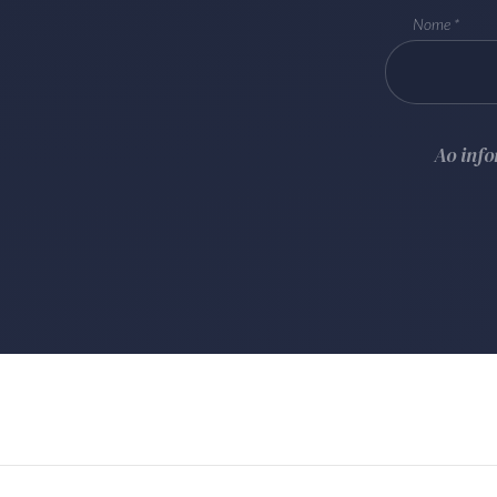
Nome
Ao inf