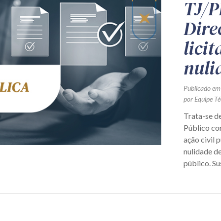
TJ/P
Dire
lici
nuli
Publicado em
por Equipe Té
Trata-se de
Público co
ação civil 
nulidade d
público. Su