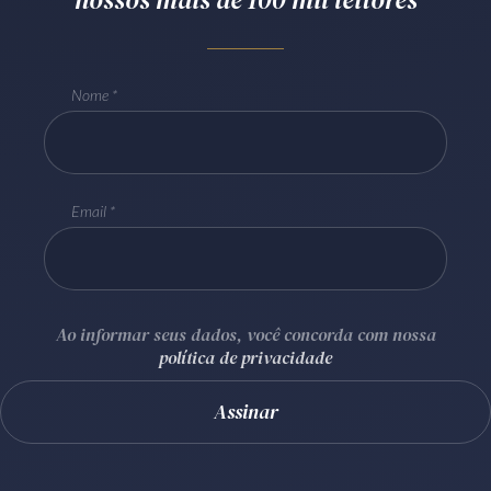
Receba por RSS
Nome
Av. Sete de Setembro, 4698
Batel
Curitiba
/
PR
CEP
80240-000
Telefone (41) 2109-8666
Email
Whatsapp (41) 98881-6616
Ao informar seus dados, você concorda com nossa
política de privacidade