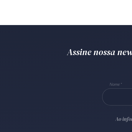
Assine nossa news
Nome
Ao inf