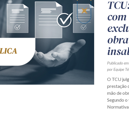
TCU:
com 
excl
obra
insa
Publicado em
por Equipe Té
O TCU julg
prestação 
mão de obr
Segundo o t
Normativa.