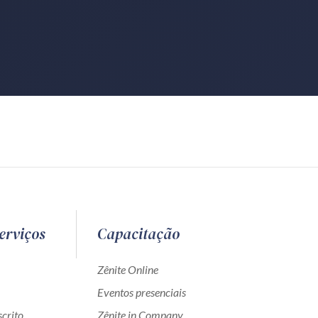
erviços
Capacitação
Zênite Online
Eventos presenciais
crito
Zênite in Company