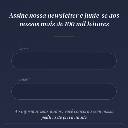
Receba por RSS
Assine nossa newsletter e junte-se aos
nossos mais de 100 mil leitores
Av. Sete de Setembro, 4698
Batel
Curitiba
/
PR
CEP
80240-000
Nome
Telefone (41) 2109-8666
Whatsapp (41) 98881-6616
Email
Ao informar seus dados, você concorda com nossa
política de privacidade