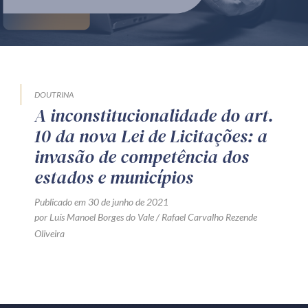
Produtos e serviços
Zênite Fácil IA
Zênite Play
Orientação por Escrito
DOUTRINA
A inconstitucionalidade do art.
Mentoria Zênite
10 da nova Lei de Licitações: a
invasão de competência dos
Capacitação
estados e municípios
Publicado em 30 de junho de 2021
Zênite Online
por Luís Manoel Borges do Vale / Rafael Carvalho Rezende
Eventos presenciais
Oliveira
Zênite in Company
Diferenciais