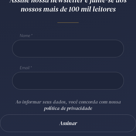
nossos mais de 100 mil leitores
Receba por RSS
Av. Sete de Setembro, 4698
Nome
Batel
Curitiba
/
PR
CEP
80240-000
Telefone (41) 2109-8666
Whatsapp (41) 98881-6616
Email
Ao informar seus dados, você concorda com nossa
política de privacidade