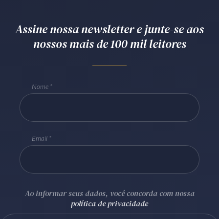
Receba por RSS
Assine nossa newsletter e junte-se aos
nossos mais de 100 mil leitores
Av. Sete de Setembro, 4698
Batel
Curitiba
/
PR
CEP
80240-000
Telefone (41) 2109-8666
Nome
Whatsapp (41) 98881-6616
Email
Ao informar seus dados, você concorda com nossa
política de privacidade