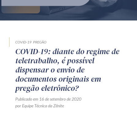
Produtos e serviços
Zênite Fácil IA
Zênite Play
Orientação por Escrito
COVID-19
PREGÃO
COVID-19: diante do regime de
Mentoria Zênite
teletrabalho, é possível
dispensar o envio de
Capacitação
documentos originais em
pregão eletrônico?
Zênite Online
Publicado em 16 de setembro de 2020
Eventos presenciais
por Equipe Técnica da Zênite
Zênite in Company
Diferenciais