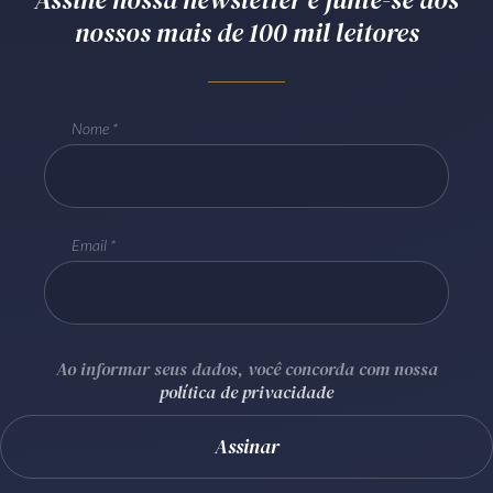
nossos mais de 100 mil leitores
Receba por RSS
Av. Sete de Setembro, 4698
Nome
Batel
Curitiba
/
PR
CEP
80240-000
Telefone (41) 2109-8666
Whatsapp (41) 98881-6616
Email
Ao informar seus dados, você concorda com nossa
política de privacidade