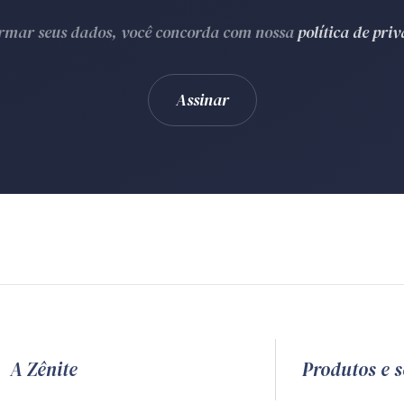
ormar seus dados, você concorda com nossa
política de pri
A Zênite
Produtos e s