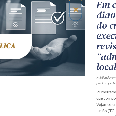
Em c
dian
do c
exec
revi
“adm
loca
Publicado em
por Equipe Té
Primeirame
que compõe
Vejamos en
União (TCU