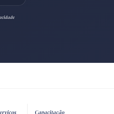
vacidade
erviços
Capacitação