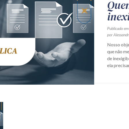
Que
inex
Publicado em
por Alessand
Nosso objet
que não me 
de inexigi
ela precisa