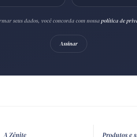
ormar seus dados, você concorda com nossa
política de pri
A Zênite
Produtos e s