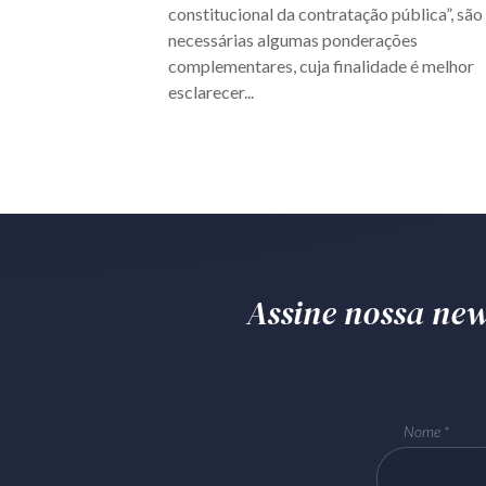
constitucional da contratação pública”, são
necessárias algumas ponderações
complementares, cuja finalidade é melhor
esclarecer...
Assine nossa news
Nome