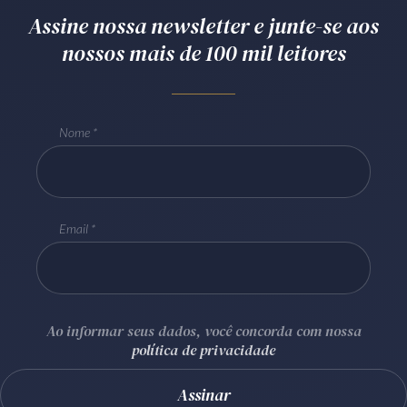
Assine nossa newsletter e junte-se aos
Receba por RSS
nossos mais de 100 mil leitores
Av. Sete de Setembro, 4698
Batel
Curitiba
/
PR
CEP
80240-000
Nome
Telefone (41) 2109-8666
Whatsapp (41) 98881-6616
Email
Ao informar seus dados, você concorda com nossa
política de privacidade