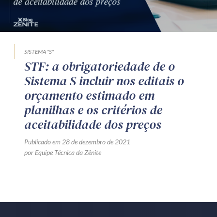
Produtos e serviços
Zênite Fácil IA
Zênite Play
SISTEMA "S"
STF: a obrigatoriedade de o
Orientação por Escrito
Sistema S incluir nos editais o
Mentoria Zênite
orçamento estimado em
planilhas e os critérios de
Capacitação
aceitabilidade dos preços
Publicado em 28 de dezembro de 2021
Zênite Online
por Equipe Técnica da Zênite
Eventos presenciais
Zênite in Company
Diferenciais