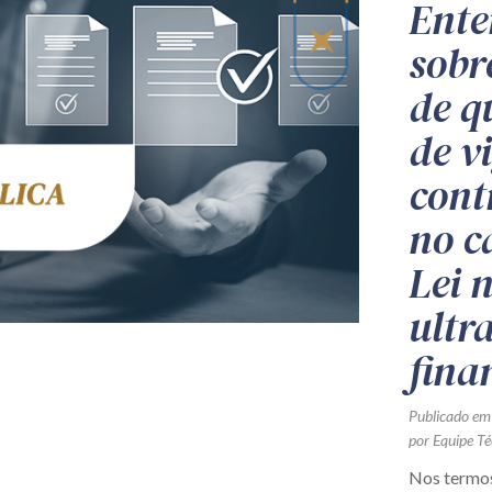
Ente
sobr
de q
de v
cont
no c
Lei 
ultr
fina
Publicado em
por Equipe Té
Nos termos 