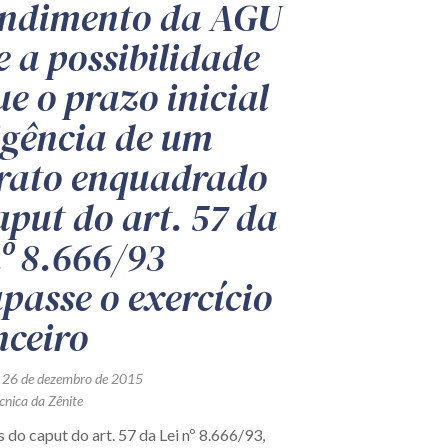
ndimento da AGU
e a possibilidade
ue o prazo inicial
igência de um
rato enquadrado
aput do art. 57 da
nº 8.666/93
apasse o exercício
nceiro
 26 de dezembro de 2015
cnica da Zênite
do caput do art. 57 da Lei nº 8.666/93,