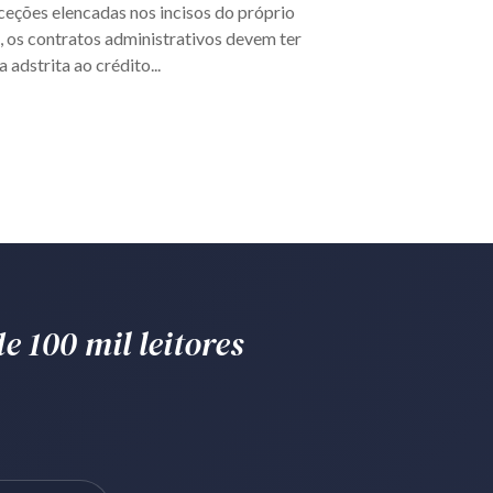
ceções elencadas nos incisos do próprio
, os contratos administrativos devem ter
 adstrita ao crédito...
e 100 mil leitores