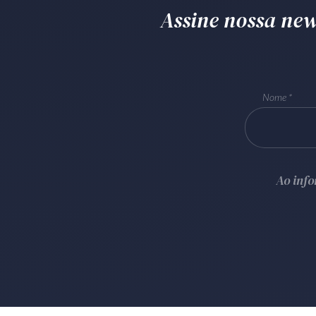
Assine nossa news
Nome
Ao inf