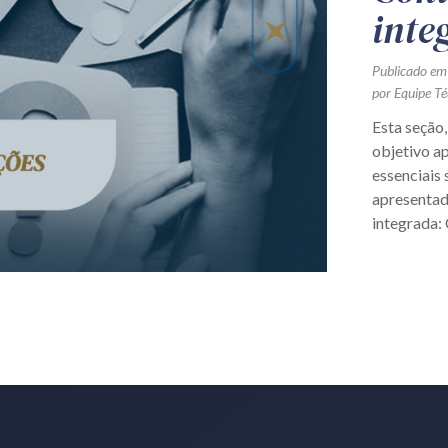
inte
Publicado em
por Equipe Té
Esta seção
objetivo a
essenciais 
apresentad
integrada: 