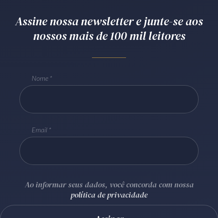
Receba por RSS
Assine nossa newsletter e junte-se aos
nossos mais de 100 mil leitores
Av. Sete de Setembro, 4698
Batel
Curitiba
/
PR
CEP
80240-000
Nome
Telefone (41) 2109-8666
Whatsapp (41) 98881-6616
Email
Ao informar seus dados, você concorda com nossa
política de privacidade