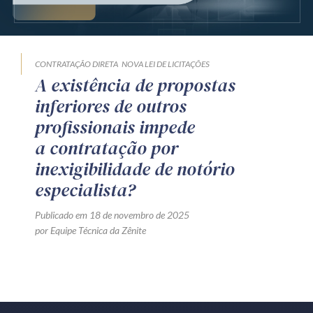
Produtos e serviços
Zênite Fácil IA
CONTRATAÇÃO DIRETA
NOVA LEI DE LICITAÇÕES
Zênite Play
A existência de propostas
Orientação por Escrito
inferiores de outros
Mentoria Zênite
profissionais impede
a contratação por
inexigibilidade de notório
Capacitação
especialista?
Zênite Online
Publicado em 18 de novembro de 2025
Eventos presenciais
por Equipe Técnica da Zênite
Zênite in Company
Diferenciais