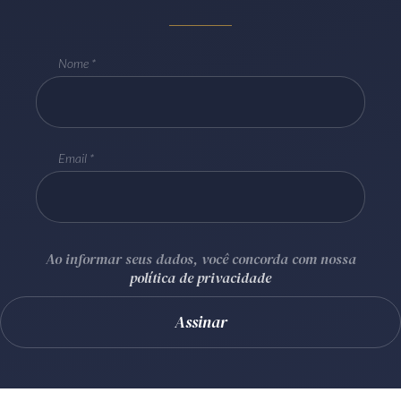
Receba por RSS
Nome
Av. Sete de Setembro, 4698
Batel
Curitiba
/
PR
CEP
80240-000
Telefone (41) 2109-8666
Email
Whatsapp (41) 98881-6616
Ao informar seus dados, você concorda com nossa
política de privacidade