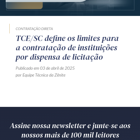
Produtos e serviços
Zênite Fácil IA
CONTRATAÇÃO DIRETA
Zênite Play
TCE/SC define os limites para
Orientação por Escrito
a contratação de instituições
Mentoria Zênite
por dispensa de licitação
Publicado em 03 de abril de 2025
por Equipe Técnica da Zênite
Capacitação
Zênite Online
Eventos presenciais
Zênite in Company
Diferenciais
Assine nossa newsletter e junte-se aos
nossos mais de 100 mil leitores