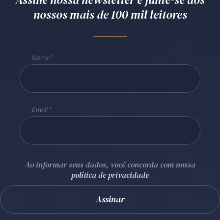
nossos mais de 100 mil leitores
Receba por RSS
Av. Sete de Setembro, 4698
Nome
Batel
Curitiba
/
PR
CEP
80240-000
Telefone (41) 2109-8666
Whatsapp (41) 98881-6616
Email
Ao informar seus dados, você concorda com nossa
política de privacidade