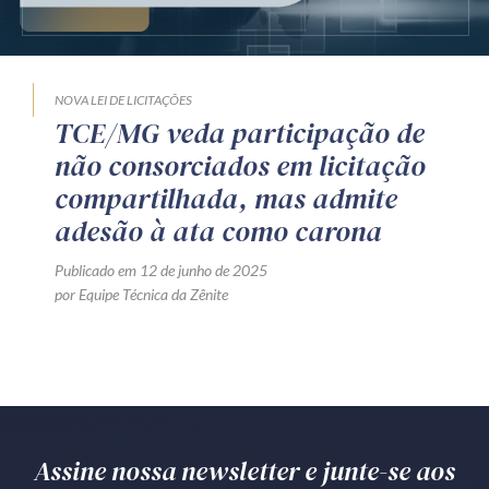
Produtos e serviços
Zênite Fácil IA
NOVA LEI DE LICITAÇÕES
Zênite Play
TCE/MG veda participação de
Orientação por Escrito
não consorciados em licitação
Mentoria Zênite
compartilhada, mas admite
adesão à ata como carona
Capacitação
Publicado em 12 de junho de 2025
por Equipe Técnica da Zênite
Zênite Online
Eventos presenciais
Zênite in Company
Diferenciais
Assine nossa newsletter e junte-se aos