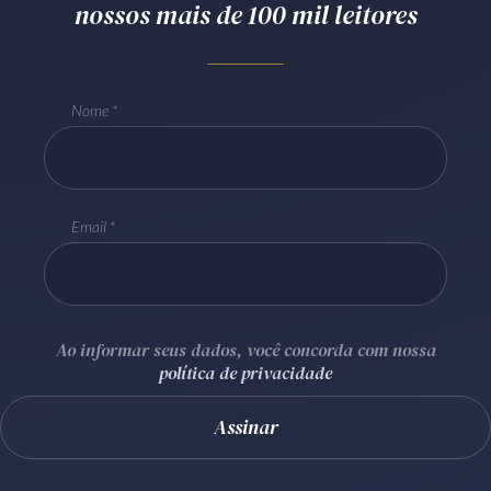
nossos mais de 100 mil leitores
Receba por RSS
Nome
Av. Sete de Setembro, 4698
Batel
Curitiba
/
PR
CEP
80240-000
Telefone (41) 2109-8666
Whatsapp (41) 98881-6616
Email
Ao informar seus dados, você concorda com nossa
política de privacidade