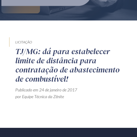
Produtos e serviços
Zênite Fácil IA
Zênite Play
Orientação por Escrito
LICITAÇÃO
TJ/MG: dá para estabelecer
Mentoria Zênite
limite de distância para
contratação de abastecimento
Capacitação
de combustível!
Publicado em 24 de janeiro de 2017
Zênite Online
por Equipe Técnica da Zênite
Eventos presenciais
Zênite in Company
Diferenciais