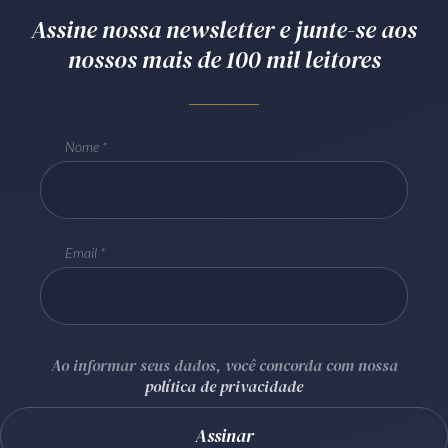
Assine nossa newsletter e junte-se aos
Receba por RSS
nossos mais de 100 mil leitores
Av. Sete de Setembro, 4698
Batel
Curitiba
/
PR
CEP
80240-000
Nome
Telefone (41) 2109-8666
Whatsapp (41) 98881-6616
Email
Ao informar seus dados, você concorda com nossa
política de privacidade