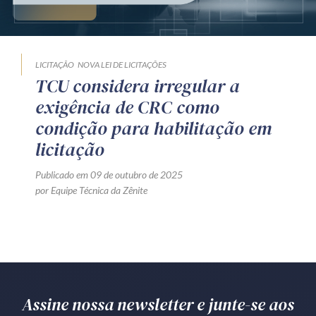
Produtos e serviços
Zênite Fácil IA
LICITAÇÃO
NOVA LEI DE LICITAÇÕES
Zênite Play
TCU considera irregular a
Orientação por Escrito
exigência de CRC como
Mentoria Zênite
condição para habilitação em
licitação
Capacitação
Publicado em 09 de outubro de 2025
por Equipe Técnica da Zênite
Zênite Online
Eventos presenciais
Zênite in Company
Diferenciais
Assine nossa newsletter e junte-se aos