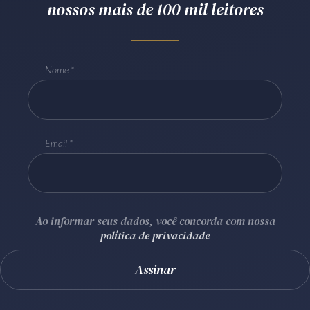
nossos mais de 100 mil leitores
Receba por RSS
Nome
Av. Sete de Setembro, 4698
Batel
Curitiba
/
PR
CEP
80240-000
Telefone (41) 2109-8666
Whatsapp (41) 98881-6616
Email
Ao informar seus dados, você concorda com nossa
política de privacidade