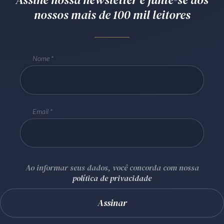
nossos mais de 100 mil leitores
Receba por RSS
Av. Sete de Setembro, 4698
Nome
Batel
Curitiba
/
PR
CEP
80240-000
Telefone (41) 2109-8666
Whatsapp (41) 98881-6616
Email
Ao informar seus dados, você concorda com nossa
política de privacidade